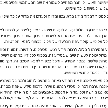
מושך האישי וכי הנך מתחייב לשמור את שם המשתמש והסיסמא באופן
ישי לעשות בו כל שימוש.
למסור למלול מידע מלא, נכון ומדויק ולעדכן את מלול על כל שינוי 
י הנך יודע כי מלול עשויה לעשות שימוש במידע לצרכיה, לרבות לצו
הנך מתיר לה לעבד את המידע, לשנותו, לערוך אותו, לערוך עיבודים
כל על פי שיקול דעתה הבלעדי של מלול ובכפוף לתנאי הפרטיות.
ומסירתו ל מלול, לרבות מידע רגיש, מסמכים, הודעות, תמונות וכיו
לול יכולה לעשות שימוש במידע זה, בכפוף לכל דין, בהתאם לשיקו
רות שלשמן נמסר המידע – והכל בכפוף לתנאי הסכם זה. הנך מוו
ו/או דרישה כנגד מלול בגין הפרת זכויות קנין וזכויות פרטיות בכל 
ון ובניגוד לתנאי השימוש.
כל מאמץ לאבטח את המידע באתר, בהתאם לנהוג ולמקובל באתרים 
יננה ערבה לכך, כי מסדי הנתונים שלה, לרבות מידע שאתה מסרת, ל
 שאיננו מורשה וכל עוד היא תנקוט באמצעים סבירים היא לא תהיה א
שייגרם לך כתוצאה מפריצה למסדי הנתונים שלה ו/או לאתר ו/או למ
 ערבה לכך כי במהלך השימוש באתר תהיה התקשורת עמך תקינה וא