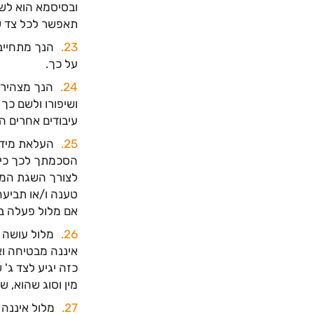
ובסיסמא הוא לשי
תאפשר לכל צד של
הנך מתחייב 
על כך.
הנך מצהיר כ
ושיפורו ולשם כך 
עיבודים אחרים ה
העלאת מידע 
הסכמתך לכך כי מ
לצורך השגת המט
טענה ו/או תביעה 
אם מלול פעלה בזד
מלול עושה 
איננה מבטיחה וא
כזה יגיע לצד ג'
מין וסוג שהוא, 
מלול איננה