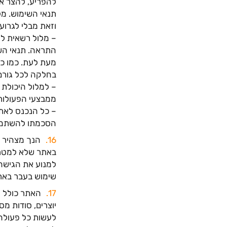
להפריע, להצר או
תנאי השימוש. מל
וזאת מבלי לגרוע
– מלול רשאית לע
התראה. תנאי השי
מעת לעת. כמו כן
בחלקה לכל גורם
– למלול היכולת
ממבצעי הפעולות 
– כל הנכנס לאתר
הסכמתו להשתמש
הנך מצהיר כ
באתר שלא למטרות
למנוע את הגישה
שימוש בעבר באת
האתר כולל מי
יוצרים, סודות מ
לעשות כל פעולה ב