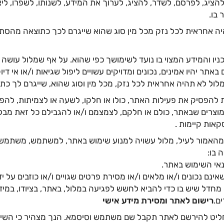
הציג, לפרסם, לשדר, להציג, לערוך את המידע, לשנותו, לשפרו, ליצו
 בו.
יה אחראית לכל נזק מכל מין סוג שהוא שייגרם לכך כתוצאה מהסת
יו והמידע המצוי בו נועד לשימושך כפי שהוא. על אף שמלול עושה 
אתר יהיו אמינים, נכונים ומדויקים עשויים ליפול שגיאות ו/או אי דיו
מלול לא תהיה אחראית לכל נזק, מכל מין וסוג שהוא, שייגרם לך כת
 להפסיק את פעילות האתר, כולו או חלקו, לשעה או לצמיתות, להפ
מוצרים שבאתר, כולם או חלקם, לצמצמם ו/או להגבילם כל זאת מב
קאות קיימות .
מהאמור לעיל, מלול עשויה למנוע שימוש באתר, למשתמש, משתמש 
 בו:
אי השימוש באתר.
ינם נכונים ו/או מלאים ו/או מסירת פרטים שגויים ו/או כוזבים על 
מחדל שיש בו כדי להביא לחשש לפגיעה במלול, באתר, בציודו, במידע
ם.
רישום לאתר ומסירת מידע אישי
ליט להירשם לאתר תקבל שם משתמש וסיסמא. הנך מצהיר כי הש