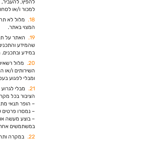
להפיץ, להעביר, ל
למכור ו/או לסחור
מלול לא תה
המצוי באתר.
האתר על תכנ
שהמידע והתכנים ב
במידע ובתכנים. 
מלול רשאית
השירותים ו/או ה
ומבלי לפגוע בעס
מבלי לגרוע 
הציבור בכל מקרה
– הופר תנאי מתנ
– נמסרו פרטים שא
– בוצע מעשה או 
במשתמשים אחרי
במקרה ותח