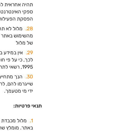
תהיה אחראית לנז
ספקי האינטרנט,
הפסקת הפעילות ב
מלול לא תהי
מהשימוש באתר ו
של מלול
אין במידע ב
לכך, כי על פי ח
1995, רשאי לתת יעוץ רק מי שהוסמך על פי החוק והמורשה מהרשות לניירות ערך.
הנך מתחייב 
שייגרמו להם, לר
ידי מי מטעמך.
תנאי פרטיות:
מלול מכבדת א
באתר. מומלץ ש