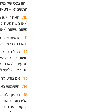
ויהוו נכס של מל
התשמ"א – 1981. מלול נוקטת צעדים סבירים לאבטחת המידע האמור והשימוש בו.
האתר ו/או בע
ו/או משתמעת למי
משום אישור ו/או
המשתמש מקבל
ו/או בתכני צד-ש
בכל מקרה לא
משום סיבה שהיא 
מפעיליו ו/או מי 
תכני צד שלישי ו
אם נודע לך 
השימוש באתר
בכפוף לתנאי
אליו נועד האתר 
שיקול דעתה הבלע