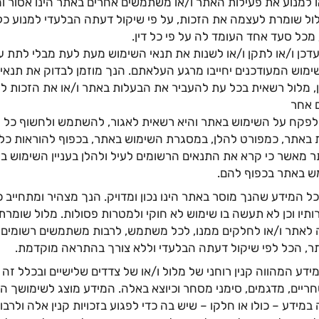
 למנוע את פעילות האתר ו/או משתמשים אחרים באתר הינו אסור ו
ול שומרת לעצמה את הזכות, על פי שיקול דעתה הבלעדי למנוע כל
 מכל סעד אחד העומד לה על פי כל דין.
דכן ו/או לתקן ו/או לשנות את תנאי השימוש מעת לעת מבלי לתת ע
מוש המעודכנים יחייבו מרגע העלאתם. הנך מוזמן לבדוק את תנאי
, מלול רשאית בכל עת להעביר את הבעלות באתר ו/או את הזכות לה
 אחר
 לפקח על השימוש באתר והיא רשאית לאגור, להשתמש ולחשוף כל 
באתר, כמפורט להלן, במסגרת השימוש באתר, בכפוף להוראות כל ד
 מאשר כי קרא את התנאים הרשומים לעיל ולהלן בעניין השימוש בא
 באתר בכפוף להם.
ל המידע שהנך מוסר באתר הינו נכון ומדויק. הנך מצהיר ומתחייב 
יו וכן לא תעשה בו שימוש לא חוקי ולמטרות פסולות. מלול שומר
 לאתר ו/או לחלקים ממנו, לכל משתמש, לרבות משתמשים רשומים 
ר, הכל לפי שיקול דעתה הבלעדי וללא צורך בהתראה מוקדמת.
דע המהווה קנין רוחני של מלול ו/או של צדדים שלישיים ובכלל זה פ
סחריים, מדגמים, סימני מסחר וכיוצא באלה. המידע מוצג לשימושך הא
מידע – כולו או חלקו – שיש בה כדי לפגוע בזכויות קנין אלה ולרב