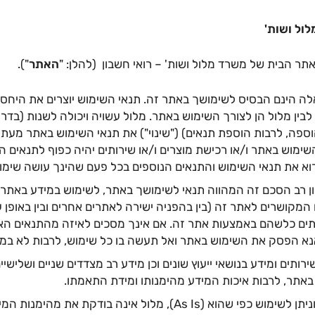
ול ושות'
אתר הבית של משרד מלול ושות' – רואי חשבון (להלן: "
האתר
").
לה הינם הבסיס לשימושך באתר זה. תנאי השימוש יוצרים את היחסיי
בין מלול הן לצורך השימוש באתר. מלול עשויה ויכולה לשנות (בדרך
ספה, לרבות הוספת תנאים) ("שינוי") את תנאי השימוש באתר מעת ל
ימוש באתר ו/או רכישת מוצרים ו/או שירותים יהיה כפוף לתנאים ה
וא את תנאי השימוש והתנאים הנוספים בכל פעם שהינך עושה שימו
ן רב הסכם זה המהווה תנאי לשימושך באתר, לשימוש במידע באתר 
מקושרים לאתר זה (בין בהפניה ישירה לאתרים אחרים ובין באופן 
ותים כלשהם באמצעות אתר זה. אם אינך מסכים לאיזה מהתנאים הא
א הפסק את השימוש באתר ואל תעשה בו כל שימוש, לרבות לא במיד
ותים ומידע בנושאי ייעוץ שונים וכן מידע רב מצדדים שניים ושלישיי
באתר, לרבות איכות המידע מהימנותו ומידת התאמתו.
המידע מוצג וניתן לשימוש כפי שהוא (As Is), מלול אינה בודקת 