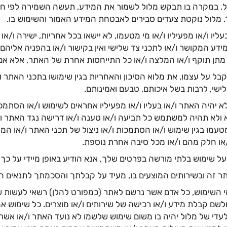
ול. במקרה בו תבקש מלול לשמור את המידע, תעשה השמירה לפי חו
ליו ו/או מפעיליו ו/או מי מטעמו, לא יישאו בכל אחריות, ישירה ו/א
דע המקושר ו/או לתכני צד שלישי ואין בקישור ו/או בהפניה אליהם
 מתן תוקף ו/או המלצה ו/או כל התייחסות אחרת של האתר, אלא אם 
 על עצמו, את מלוא הסיכון והאחריות בגין שימושו בתכני האתר ו
לישי, לרבות בשל איכותם, טבעם ואמינותם.
 יהיה האתר ו/או בעליו ו/או מפעיליו אחראים לשימוש ו/או הסתמכ
ולא תהיה למשתמש כל תביעה ו/או טענה ו/או דרישה נגד האתר ו/א
מטעמו בגין שימוש ו/או הסתמכות ו/או ניצול של תכני האתר ו/או המ
/או חלק מהם ו/או מכל סיבה אחרת נוספת.
על שימוש בלתי מורשה בפרטים שלך, אנא הודיע באופן מיידי על כך
 זה ובשירותים המוצעים בו, מעיד על קבלתך והסכמתך לתנאים ה
 השימוש, כל אדם אשר נרשם לאתר (כמפורט להלן) רשאי לעשות ש
ולשם קבלת מידע ו/או רכישה של שירותים ו/או מוצרים. כל שימוש א
די של מלול יהיה בו משום שימוש שלשמו לא נועד האתר ו/או אשר 