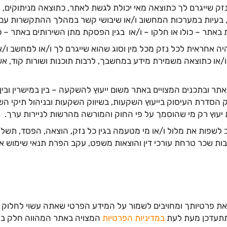
ק שייגרם לך כתוצאה מאי יכולת לגשת לאתר, כתוצאה מניתוקים, 
 בעיות במערכות המחשוב ו/או שיבושי קשר במהלך ההתקשרות עם ה
אתר – כולו או חלקו – ו/או בגין הפסקת מתן השירותים באתר – כ
ה אחראית לכל נזק מכל מין וסוג שהוא שייגרם לך ו/או למחשב ו/א
/או כתוצאה משמירת מידע במחשבך, לרבות תוכנות ושורות קוד, א
אתר ובתכנים המצויים באתר משום ייעוץ להשקעה – בין במישרין ובין 
וק הסדרת העיסוק בייעוץ השקעות, בשיווק השקעות ובניהול תיקי 
לשפות את מלול ו/או מי מטעמה בגין כל נזק, הוצאה, הפסד, תשלום 
בות שכר טרחת עורכי דין והוצאות משפט, עקב הפרת תנאי שימוש אל
ת פרטיותך ומחויבים לשמור על המידע הפרטי שאתה עשוי לחלוק 
תתעדכן מעת לעת
במדיניות הפרטיות
המצויה באתר המהווה חלק בל