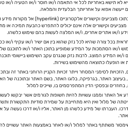
היא לא תישא באחריות לכל אי התאמה ו/או חוסר ו/או הטעיה ו/או טעו
ם ייעשה אפוא על אחריותך הבלעדית והמלאה.
האתר מכיל בתוכו מצביעים וקישורים אלקטרוניים (k
מצביעים וקישורים אלה אינם יכולים להתפרש כהבעת תמיכה או מתן 
דע ו/או אתרים אחרים, ו/או המלצה לעשות בהם שימוש כלשהו.
ראית בכל צורה שהיא לכל נזק שהוא בין אם ישיר ו/או עקיף ו/או כספ
וש ו/או הסתמכות על המידע שמופיע בתוכן האתר ו/או לתוכנם של
ם ו/או המידע המוצג. לרבות נזק שנגרם עקב השימוש ביישומי תוכנה
 או הופעלו כתוצאה מהשימוש בשירות.
ם, הזכויות לסימני המסחר וייתר זכויות הקניין הרוחני באתר זה ובתכנ
בעיצוב האתר, בגרפיקה, בלוגו האתר, בשם האתר ובתוכנה של הא
חוזרים ובפסקי הדין המתפרסמים בו, שייכים למלול
ע אל האתר וממנו עשויות להיות חשופות לגורמים אשר יבקשו לעשו
יטתה של מלול ואין היא מתחייבת על שמירת סודיות התקשורת ותשד
 דרכו. העברתו של מידע כלשהו מן האתר, אליו ו/או דרכו נעשה על 
תר.
ימסור משתתף באתר למלול ו/או לאחר באמצעות האתר עשויים להיר