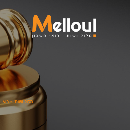
מלול ושות' - רואי 