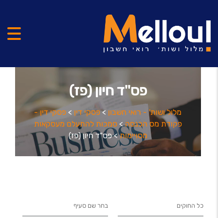
פס"ד חיון (פז)
מלול ושות' - רואי חשבון
>
פסקי דין
>
פסקי דין -
פקודת מס הכנסה
>
סמכות להתעלם מעסקאות
מסויימות
>
פס"ד חיון (פז)