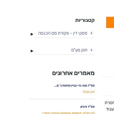
קטגוריות
פסקי דין - פקודת מס הכנסה
►
חוק מע"מ
►
מאמרים אחרונים
פס"ד נווה גד-בניין ופיתוח נ' מ...
חוק מע"מ
ת היתה חסרת
פס"ד ציביון
עבוד
חוק מע"מ, תשומות ששימשו לעסקה פטורה