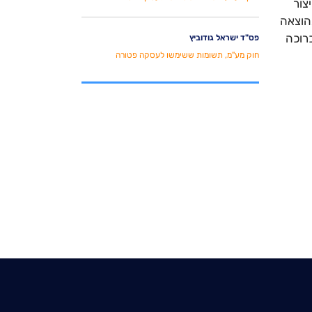
צור
בהוצאה
כרוכה
פס"ד ישראל גודוביץ
חוק מע"מ, תשומות ששימשו לעסקה פטורה