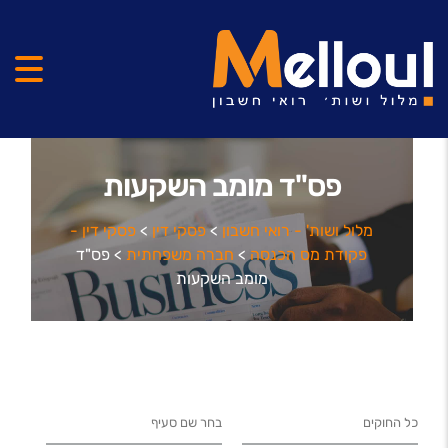
פס"ד מומב השקעות
מלול ושות' - רואי חשבון
>
פסקי דין
>
פסקי דין -
פקודת מס הכנסה
>
חברה משפחתית
>
פס"ד
מומב השקעות