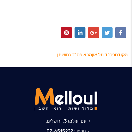
הקודם
פס"ד תל און
הבא
פס"ד נחושתן
עם ועולמו 3, ירושלים.
טלפון: 02-6515222