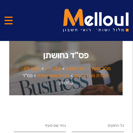
פס"ד נחושתן
מלול ושות' - רואי חשבון
>
פסקי דין
>
פסקי דין -
פקודת מס הכנסה
>
חברה משפחתית
>
פס"ד
נחושתן