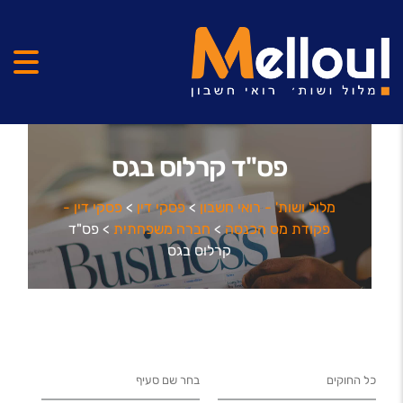
פס"ד קרלוס בגס
מלול ושות' - רואי חשבון
>
פסקי דין
>
פסקי דין -
פקודת מס הכנסה
>
חברה משפחתית
>
פס"ד
קרלוס בגס