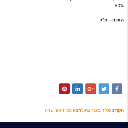
50%.
הזוכה – מ"ה
הקודם
פס"ד ביגוד מיכל
הבא
פס"ד אור שרה