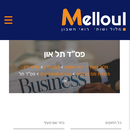
פס"ד תל און
מלול ושות' - רואי חשבון
>
פסקי דין
>
פסקי דין -
פקודת מס הכנסה
>
חברה משפחתית
>
פס"ד תל
און